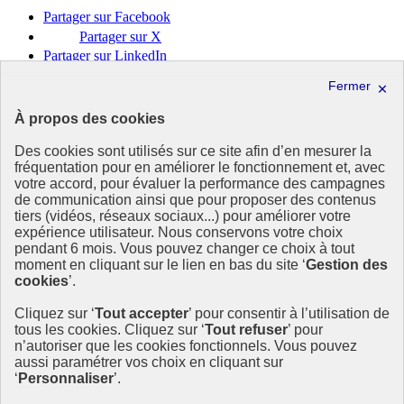
Partager sur Facebook
Partager sur X
Partager sur LinkedIn
Partager par email
Copier dans le presse-papier
À propos des cookies
Gouvernement
Des cookies sont utilisés sur ce site afin d’en mesurer la
fréquentation pour en améliorer le fonctionnement et, avec
Ce site est administré par le Commissariat général au développement
votre accord, pour évaluer la performance des campagnes
durable / ministère de la Transition écologique, de la Biodiversité et
de communication ainsi que pour proposer des contenus
des Négociations internationales sur le climat et la nature. La
tiers (vidéos, réseaux sociaux...) pour améliorer votre
boussole de la transition écologique a été conçu par le Département
expérience utilisateur. Nous conservons votre choix
des Territoires en charge de l’accompagnement des territoires dans
pendant 6 mois. Vous pouvez changer ce choix à tout
leur démarche de transition écologique. Les questions, ressources et
moment en cliquant sur le lien en bas du site ‘
Gestion des
actions inspirantes ont été construites en partenariat avec les
cookies
’.
directions générales et les opérateurs du ministère.
Cliquez sur ‘
Tout accepter
’ pour consentir à l’utilisation de
legifrance.gouv.fr
- ouvre une nouvelle fenêtre
tous les cookies. Cliquez sur ‘
Tout refuser
’ pour
info.gouv.fr
- ouvre une nouvelle fenêtre
n’autoriser que les cookies fonctionnels. Vous pouvez
service-public.fr
- ouvre une nouvelle fenêtre
aussi paramétrer vos choix en cliquant sur
data.gouv.fr
- ouvre une nouvelle fenêtre
‘
Personnaliser
’.