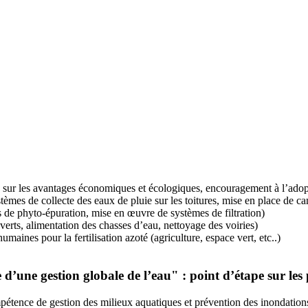
on sur les avantages économiques et écologiques, encouragement à l’ado
èmes de collecte des eaux de pluie sur les toitures, mise en place de can
s de phyto-épuration, mise en œuvre de systèmes de filtration)
verts, alimentation des chasses d’eau, nettoyage des voiries)
umaines pour la fertilisation azoté (agriculture, espace vert, etc..)
une gestion globale de l’eau" : point d’étape sur les pr
mpétence de gestion des milieux aquatiques et prévention des inondati