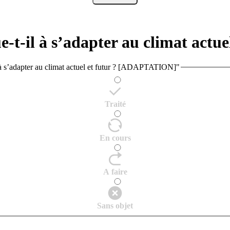
e-t-il à s’adapter au climat ac
l à s’adapter au climat actuel et futur ? [ADAPTATION]"
Traité
En cours
A faire
Sans objet