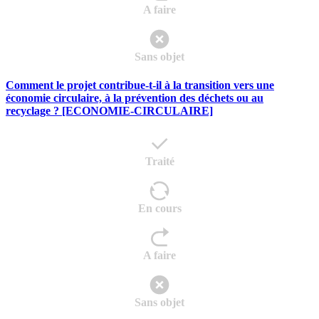
A faire
Sans objet
Comment le projet contribue-t-il à la transition vers une
économie circulaire, à la prévention des déchets ou au
recyclage ? [ECONOMIE-CIRCULAIRE]
Traité
En cours
A faire
Sans objet