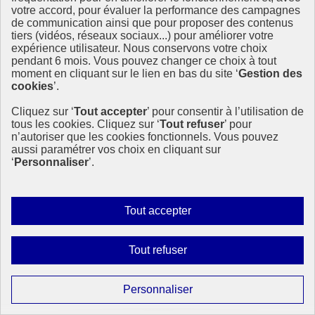
votre accord, pour évaluer la performance des campagnes
Sans objet
de communication ainsi que pour proposer des contenus
tiers (vidéos, réseaux sociaux...) pour améliorer votre
Comment le projet contribue-t-il à l’amélioration de l’état des
expérience utilisateur. Nous conservons votre choix
masses d’eau marines et côtières ?
pendant 6 mois. Vous pouvez changer ce choix à tout
moment en cliquant sur le lien en bas du site ‘
Gestion des
cookies
’.
Traité
Cliquez sur ‘
Tout accepter
’ pour consentir à l’utilisation de
tous les cookies. Cliquez sur ‘
Tout refuser
’ pour
n’autoriser que les cookies fonctionnels. Vous pouvez
aussi paramétrer vos choix en cliquant sur
En cours
‘
Personnaliser
’.
A faire
Autoriser
Tout accepter
tous
les
Sans objet
Interdire
Tout refuser
cookies
tous
Haut de page
Comment le projet contribue-t-il à l’amélioration de l’état des
les
masses d’eau souterraines (nappes phréatiques, etc..) ?
Paramétrer
Personnaliser
cookies
les