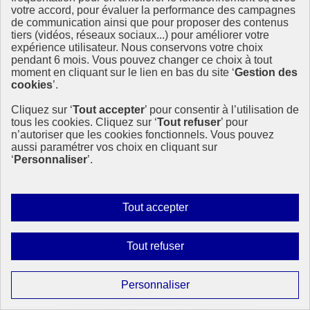
votre accord, pour évaluer la performance des campagnes
Sans objet
de communication ainsi que pour proposer des contenus
tiers (vidéos, réseaux sociaux...) pour améliorer votre
Comment le projet contribue-t-il à l’amélioration de l’état des
expérience utilisateur. Nous conservons votre choix
masses d’eau marines et côtières ?
pendant 6 mois. Vous pouvez changer ce choix à tout
moment en cliquant sur le lien en bas du site ‘
Gestion des
cookies
’.
Traité
Cliquez sur ‘
Tout accepter
’ pour consentir à l’utilisation de
tous les cookies. Cliquez sur ‘
Tout refuser
’ pour
n’autoriser que les cookies fonctionnels. Vous pouvez
aussi paramétrer vos choix en cliquant sur
En cours
‘
Personnaliser
’.
A faire
Autoriser
Tout accepter
tous
les
Sans objet
Interdire
Tout refuser
cookies
tous
Haut de page
Comment le projet contribue-t-il à l’amélioration de l’état des
les
masses d’eau souterraines (nappes phréatiques, etc..) ?
Paramétrer
Personnaliser
cookies
les