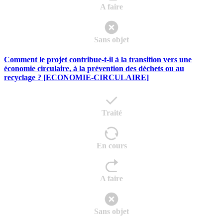
A faire
Sans objet
Comment le projet contribue-t-il à la transition vers une
économie circulaire, à la prévention des déchets ou au
recyclage ? [ECONOMIE-CIRCULAIRE]
Traité
En cours
A faire
Sans objet